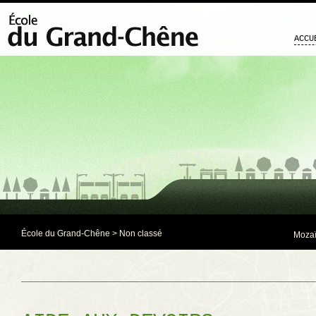
ACCU
École du Grand-Chêne
> Non classé
Mozaï