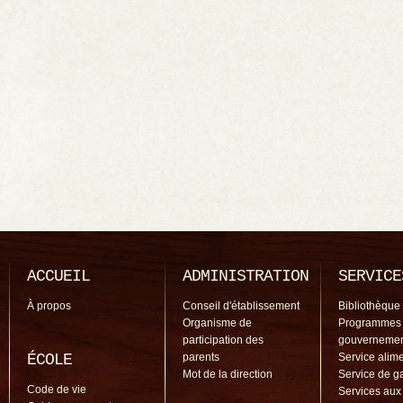
ACCUEIL
ADMINISTRATION
SERVICE
À propos
Conseil d'établissement
Bibliothèque
Organisme de
Programmes
participation des
gouverneme
ÉCOLE
parents
Service alime
Mot de la direction
Service de g
Code de vie
Services aux