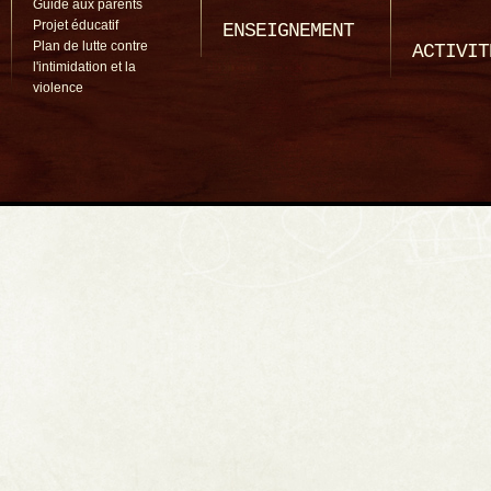
Guide aux parents
Projet éducatif
ENSEIGNEMENT
Plan de lutte contre
ACTIVIT
l'intimidation et la
violence