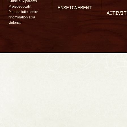
Guide aux parents
Projet éducatif
ENSEIGNEMENT
Plan de lutte contre
ACTIVIT
l'intimidation et la
violence