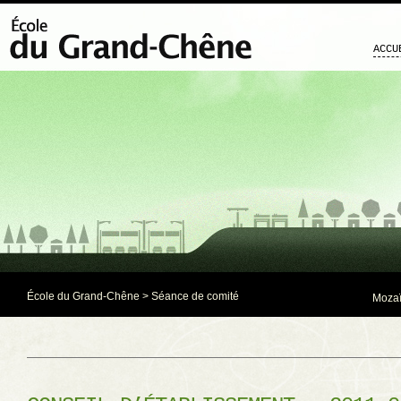
ACCU
École du Grand-Chêne
>
Séance de comité
Mozaï