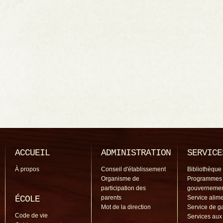
ACCUEIL
ADMINISTRATION
SERVICE
À propos
Conseil d'établissement
Bibliothèque
Organisme de
Programmes
participation des
gouverneme
ÉCOLE
parents
Service alime
Mot de la direction
Service de g
Code de vie
Services aux