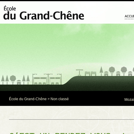
ACCU
École du Grand-Chêne
> Non classé
Mozaï