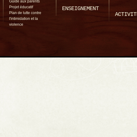
Guide aux parents
Projet éducatif
ENSEIGNEMENT
Plan de lutte contre
ACTIVIT
l'intimidation et la
violence