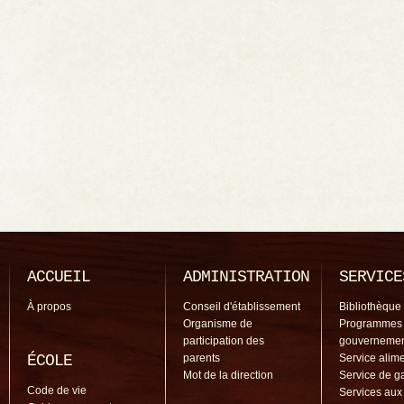
ACCUEIL
ADMINISTRATION
SERVICE
À propos
Conseil d'établissement
Bibliothèque
Organisme de
Programmes
participation des
gouverneme
ÉCOLE
parents
Service alime
Mot de la direction
Service de g
Code de vie
Services aux