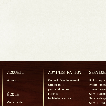
ACCUEIL
ADMINISTRATION
SERVICE
À propos
Conseil d'établissement
Bibliothèque
Organisme de
Programmes
participation des
gouverneme
ÉCOLE
parents
Service alime
Mot de la direction
Service de g
Code de vie
Services aux