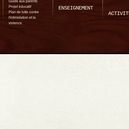
Guide aux parents
Projet éducatif
ENSEIGNEMENT
Plan de lutte contre
ACTIVIT
l'intimidation et la
violence