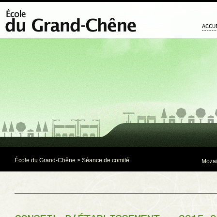
ACCU
École du Grand-Chêne
>
Séance de comité
Mozaï