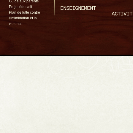
Guide aux parents
Projet éducatif
ENSEIGNEMENT
Plan de lutte contre
ACTIVIT
l'intimidation et la
violence