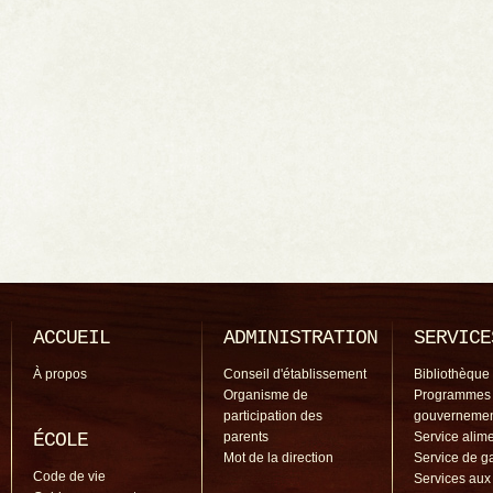
ACCUEIL
ADMINISTRATION
SERVICE
À propos
Conseil d'établissement
Bibliothèque
Organisme de
Programmes
participation des
gouverneme
ÉCOLE
parents
Service alime
Mot de la direction
Service de g
Code de vie
Services aux