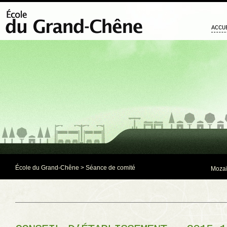
ACCU
École du Grand-Chêne
>
Séance de comité
Mozaï