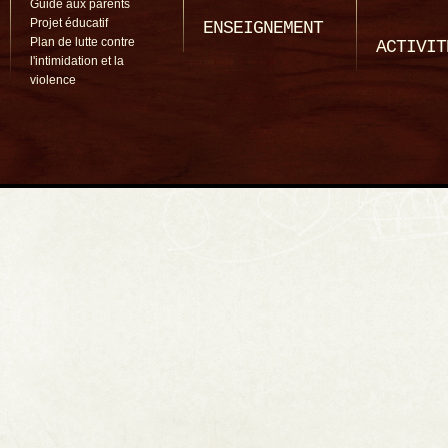
Guide aux parents
Projet éducatif
ENSEIGNEMENT
Plan de lutte contre
ACTIVIT
l'intimidation et la
violence