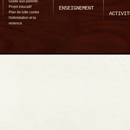
Guide aux parents
Projet éducatif
ENSEIGNEMENT
Plan de lutte contre
ACTIVIT
l'intimidation et la
violence