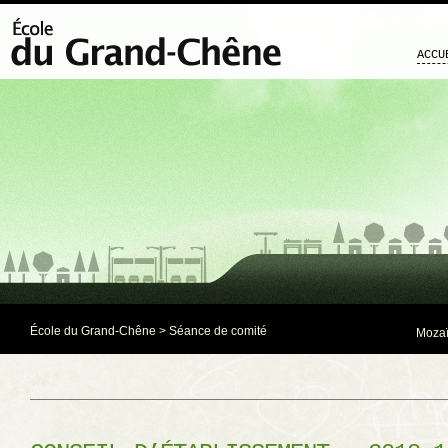
ACCU
École du Grand-Chêne
>
Séance de comité
Mozaï