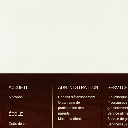
ACCUEIL
ADMINISTRATION
SERVICE
À propos
Conseil d'établissement
Bibliothèque
Organisme de
Programmes
participation des
gouverneme
ÉCOLE
parents
Service alime
Mot de la direction
Service de g
Code de vie
Services aux