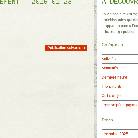
EMENT – 2019-01-23
À DÉCOUVR
La vie scolaire est faç
enrichissantes qui do
d’appartenance à l’éc
.
articles déjà publiés.
Catégories :
Publication suivante
Activités
Actualités
Dernière heure
Info-parents
Ordre du jour
Trousse pédagogiqu
Dates :
décembre 2025