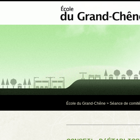
École du Grand-Chêne
>
Séance de comit