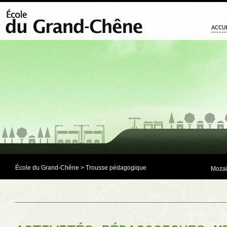
ACCU
École du Grand-Chêne
>
Trousse pédagogique
Mozaï