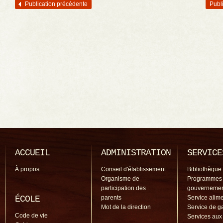
Publication précédente
Publ
Navigation des articles
ACCUEIL
ADMINISTRATION
SERVICE
À propos
Conseil d'établissement
Bibliothèque
Organisme de
Programmes
participation des
gouverneme
ÉCOLE
parents
Service alime
Mot de la direction
Service de g
Code de vie
Services aux