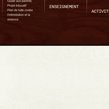
Guide aux parents
Projet éducatif
ENSEIGNEMENT
Plan de lutte contre
ACTIVIT
l'intimidation et la
violence