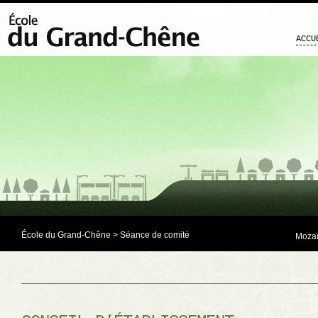
ACCU
École du Grand-Chêne
>
Séance de comité
Mozaï