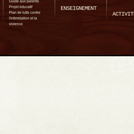
Guide aux parents
Projet éducatif
ENSEIGNEMENT
Plan de lutte contre
ACTIVIT
l'intimidation et la
violence