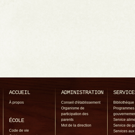
ACCUEIL
ADMINISTRATION
SERVICE
À propos
Conseil d'établissement
Bibliothèque
Organisme de
Programmes
participation des
gouverneme
ÉCOLE
parents
Service alime
Mot de la direction
Service de g
Code de vie
Services aux