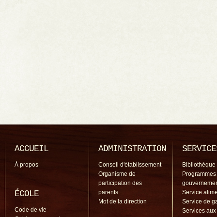
ACCUEIL
ADMINISTRATION
SERVICE
À propos
Conseil d'établissement
Bibliothèque
Organisme de
Programmes
participation des
gouverneme
ÉCOLE
parents
Service alime
Mot de la direction
Service de g
Code de vie
Services aux