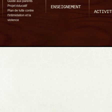
Guide aux parents
Projet éducatif
ENSEIGNEMENT
Plan de lutte contre
ACTIVIT
l'intimidation et la
violence