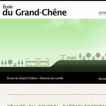
ACCU
École du Grand-Chêne
>
Séance de comité
Mozaï