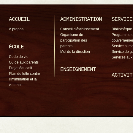
ACCUEIL
ADMINISTRATION
SERVICE
À propos
Conseil d'établissement
Bibliothèque
Organisme de
Programmes
participation des
gouverneme
ÉCOLE
parents
Service alime
Mot de la direction
Service de g
Code de vie
Services aux
Guide aux parents
Projet éducatif
ENSEIGNEMENT
Plan de lutte contre
ACTIVIT
l'intimidation et la
violence