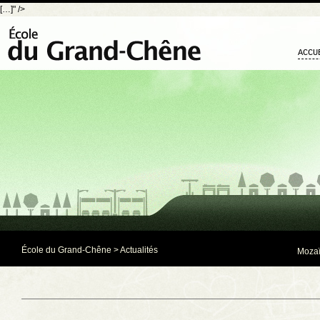
[…]" />
ACCU
École du Grand-Chêne
>
Actualités
Mozaï