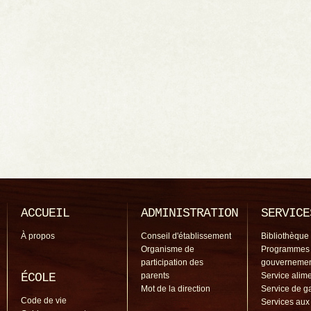
ACCUEIL
ADMINISTRATION
SERVICE
À propos
Conseil d'établissement
Bibliothèque
Organisme de
Programmes
participation des
gouverneme
ÉCOLE
parents
Service alime
Mot de la direction
Service de g
Code de vie
Services aux