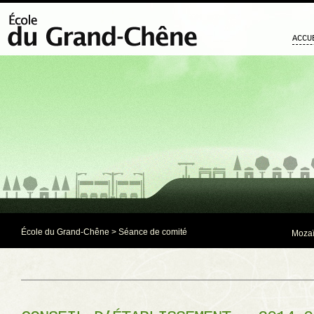
ACCU
École du Grand-Chêne
>
Séance de comité
Mozaï