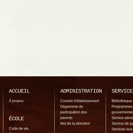
ACCUEIL
ADMINISTRATION
SERVICE
À propos
Conseil d'établissement
Bibliothèque
Organisme de
Programmes
participation des
gouverneme
ÉCOLE
parents
Service alime
Mot de la direction
Service de g
Code de vie
Services aux