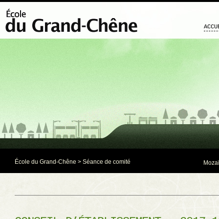
ACCU
École du Grand-Chêne
>
Séance de comité
Mozaï