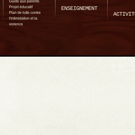
Guide aux parents
Projet éducatif
ENSEIGNEMENT
Plan de lutte contre
ACTIVIT
l'intimidation et la
violence