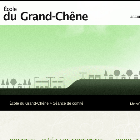
ACCU
École du Grand-Chêne
>
Séance de comité
Mozaï