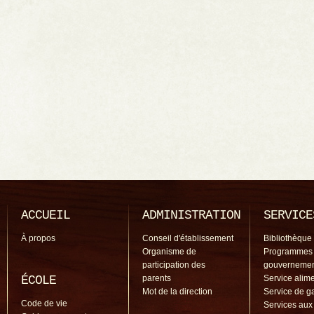
ACCUEIL
ADMINISTRATION
SERVICE
À propos
Conseil d'établissement
Bibliothèque
Organisme de
Programmes
participation des
gouverneme
ÉCOLE
parents
Service alime
Mot de la direction
Service de g
Code de vie
Services aux