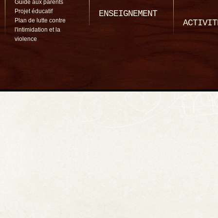
Guide aux parents
Projet éducatif
ENSEIGNEMENT
Plan de lutte contre
ACTIVIT
l'intimidation et la
violence