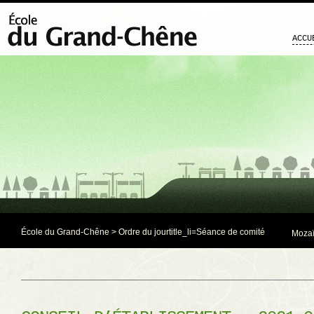
ACCU
École du Grand-Chêne
>
Ordre du jour
title_li=
Séance de comité
Mozaï