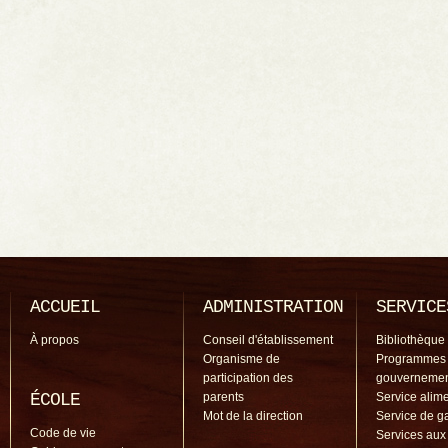
ACCUEIL
ADMINISTRATION
SERVICE
À propos
Conseil d'établissement
Bibliothèque
Organisme de
Programmes
participation des
gouverneme
ÉCOLE
parents
Service alime
Mot de la direction
Service de g
Code de vie
Services aux