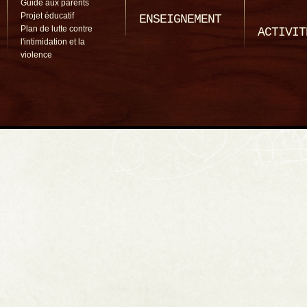
Guide aux parents
Projet éducatif
ENSEIGNEMENT
Plan de lutte contre
ACTIVIT
l'intimidation et la
violence