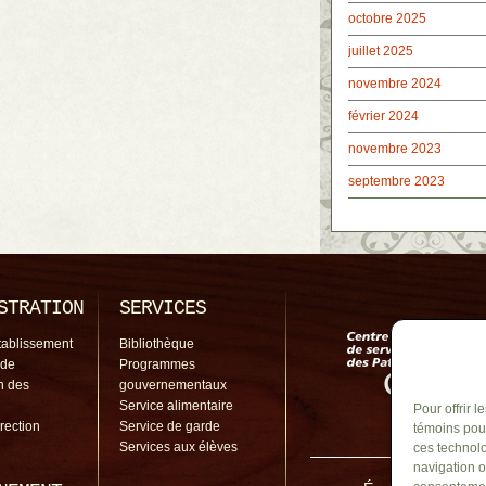
octobre 2025
juillet 2025
novembre 2024
février 2024
novembre 2023
septembre 2023
STRATION
SERVICES
tablissement
Bibliothèque
 de
Programmes
on des
gouvernementaux
Service alimentaire
Pour offrir 
irection
Service de garde
témoins pour
Services aux élèves
ces technolo
navigation o