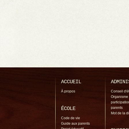
ACCUEIL
ADMINI
À propos
Conseil d'é
Organisme
participati
ÉCOLE
parents
Mot de la d
Code de vie
Guide aux parents