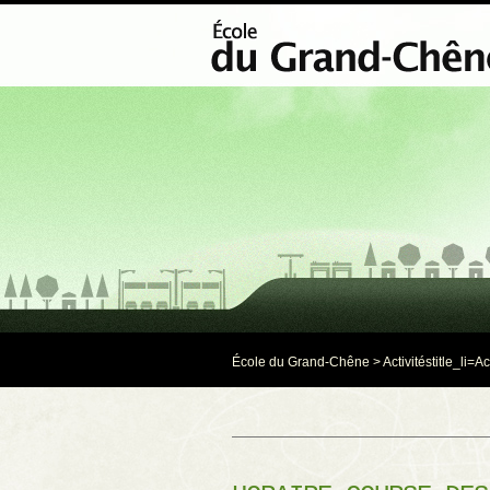
École du Grand-Chêne
>
Activités
title_li=
Ac