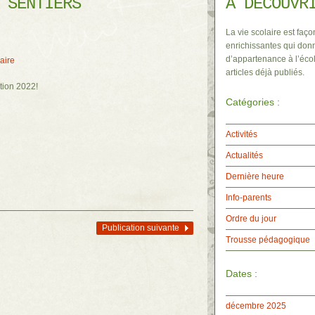
 SENTIERS
À DÉCOUVR
La vie scolaire est faço
enrichissantes qui donn
d’appartenance à l’écol
aire
articles déjà publiés.
ition 2022!
Catégories :
Activités
Actualités
Dernière heure
Info-parents
Ordre du jour
Publication suivante
Trousse pédagogique
Dates :
décembre 2025