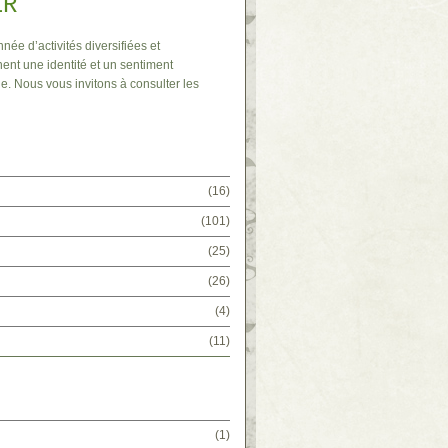
IR
nnée d’activités diversifiées et
ent une identité et un sentiment
e. Nous vous invitons à consulter les
(16)
(101)
(25)
(26)
(4)
(11)
(1)