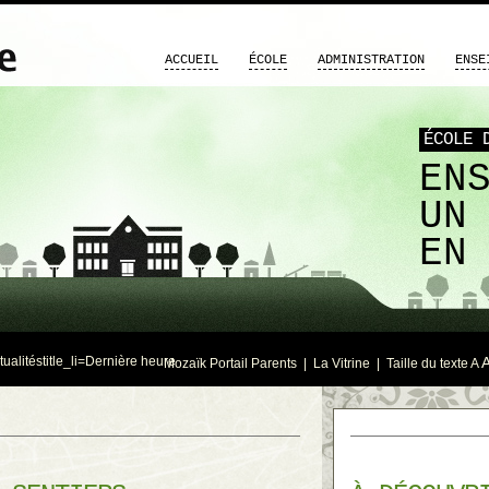
ACCUEIL
ÉCOLE
ADMINISTRATION
ENSE
ÉCOLE 
EN
UN
EN
tualités
title_li=
Dernière heure
Mozaïk Portail Parents
|
La Vitrine
| Taille du texte
A