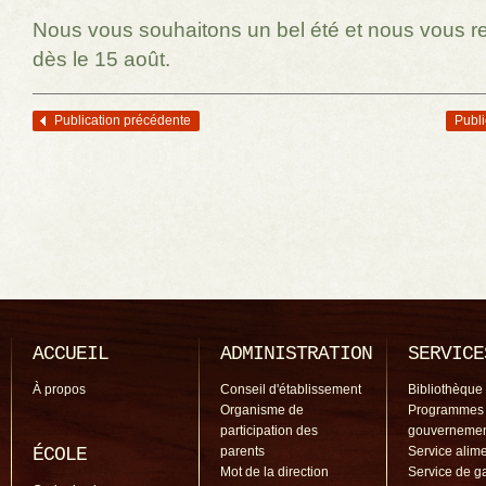
Nous vous souhaitons un bel été et nous vous r
dès le 15 août.
Publication précédente
Publi
Navigation des articles
ACCUEIL
ADMINISTRATION
SERVICE
À propos
Conseil d'établissement
Bibliothèque
Organisme de
Programmes
participation des
gouverneme
ÉCOLE
parents
Service alime
Mot de la direction
Service de g