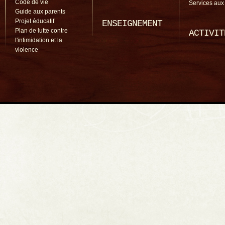
Code de vie
Services aux
Guide aux parents
Projet éducatif
ENSEIGNEMENT
Plan de lutte contre
ACTIVIT
l'intimidation et la
violence