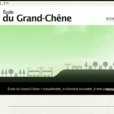
[…]" />
ACCU
École du Grand-Chêne
>
Actualités
title_li=
Dernière heure
title_li=
Info-parents
Mozaï