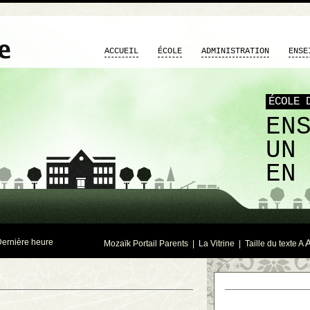
ACCUEIL
ÉCOLE
ADMINISTRATION
ENSE
ÉCOLE 
EN
UN
EN
ernière heure
Mozaïk Portail Parents
|
La Vitrine
| Taille du texte
A