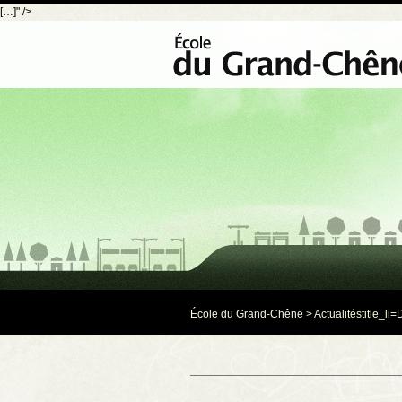
[…]" />
École du Grand-Chêne
>
Actualités
title_li=
D